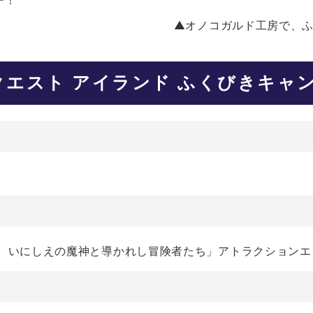
ー！
▲オノコガルド工房で、
クエスト アイランド ふくびきキャ
ド いにしえの魔神と導かれし冒険者たち」アトラクション