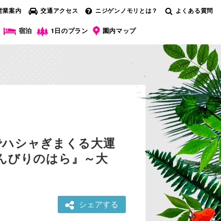
営業案内
交通アクセス
ニジゲンノモリとは？
よくある質問
宿泊
1日のプラン
園内マップ
でハシャぎまくる大運
のんびりのはら』～大
シェアする