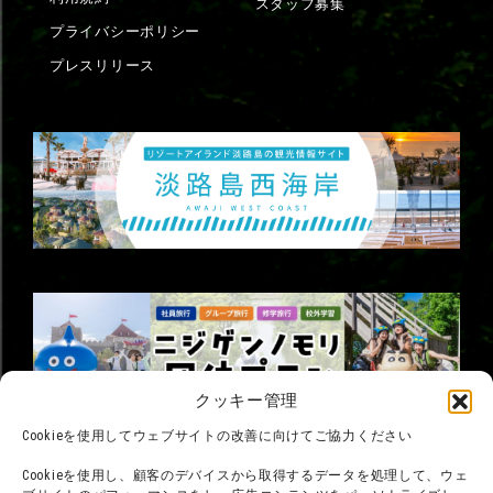
スタッフ募集
プライバシーポリシー
プレスリリース
クッキー管理
Cookieを使用してウェブサイトの改善に向けてご協力ください
©臼井儀人／双葉社・シンエイ・テレビ朝日・ADK
©臼井儀人／双葉社・シンエイ・テレビ朝日・ADK 1993-2026
Cookieを使用し、顧客のデバイスから取得するデータを処理して、ウェ
©岸本斉史 スコット／集英社・テレビ東京・ぴえろ