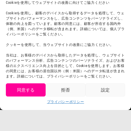
よくある質問・
法令に基づく表記
Cookieを使用してウェブサイトの改善に向けてご協力ください
お問い合わせ
会社概要
Cookieを使用し、顧客のデバイスから取得するデータを処理して、ウェ
利用規約
ブサイトのパフォーマンスをし、広告コンテンツをパーソナライズし、
スタッフ募集
体験の向上を図っています。顧客の同意には、顧客が所在する国内外
プライバシーポリシー
（例、米国）へのデータ移転が含まれます。詳細については、個人プラ
イバシーポリシーをご覧ください。
プレスリリース
クッキーを使用して、当ウェブサイトの改善にご協力ください。
当社は、お客様のデバイスから取得したデータを処理し、ウェブサイト
のパフォーマンス分析、広告コンテンツのパーソナライズ、およびお客
様のエクスペリエンス向上を目的として、Cookieを使用します。お客様
の同意には、お客様の居住国以外（例：米国）へのデータ転送が含まれ
ます。詳細については、プライバシーポリシーをご覧ください。
同意する
拒否
設定
get tickets
プライバシーポリシー
Language
チケット購入