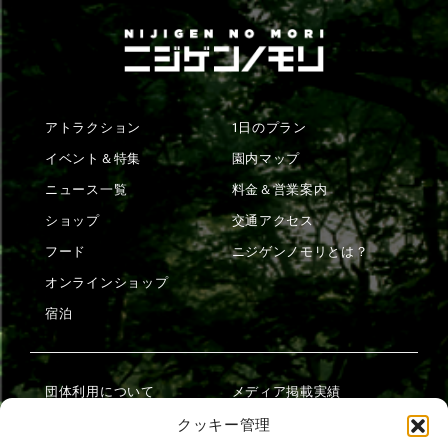
アトラクション
1日のプラン
イベント＆特集
園内マップ
ニュース一覧
料金＆営業案内
ショップ
交通アクセス
フード
ニジゲンノモリとは？
オンラインショップ
宿泊
団体利用について
メディア掲載実績
チームビルディング計画
SNS
クッキー管理