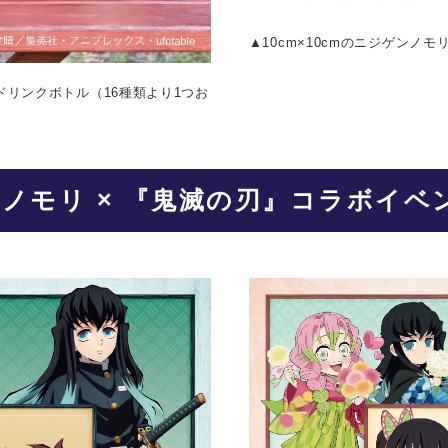
▲10cm×10cmのニジゲンノ
ドリンクボトル（16種類より1つお
ノモリ × 『鬼滅の刃』コラボイベ