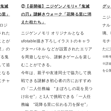
『鬼滅
②
【昼開催】ニジゲンノモリ×『鬼滅
グッ
の里」
の刃』謎解きウォーク「花降る里に消
ニジ
えた柱たち」
プロジ
ナル
された
ニジゲンノモリ オリジナルとなる
璃、
ことが
ufotable描き下ろしイラストのキャラ
モチ
里」の
クターパネル などが設置されたエリア
たに
げる鬼
を周遊しながら、謎解きゲームを楽し
※昨
※詳
して追
むことができる。
を公
となる
今年は、親子や友達同士で協力して挑
にチャ
戦できる謎解き初心者の方におすすめ
の「二人任務編 “まぼろしの花を見つ
け出せ”」と1人で挑戦できる「一人任
務編 “花降る里に伝わる刀を探せ”」