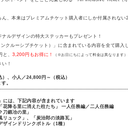
ろん、本来はプレミアムチケット購入者にしか付属されない
ジナルデザインの特大ステッカーもプレゼント！
ket（オールインクルーシブチケット）」に含まれている内容を全て購
0円と、
3,200円もお得に！
（※お日にちによって料金は異なります）
さい！
込）、小人／24,800円～（税込）
ます。
Ticket」には、下記内容が含まれています
「花降る里に消えた柱たち」 一人任務編／二人任務編
ク刀鍛冶の里」
風リュック」、「炭治郎の淡路瓦」
デザインドリンクボトル（1種）