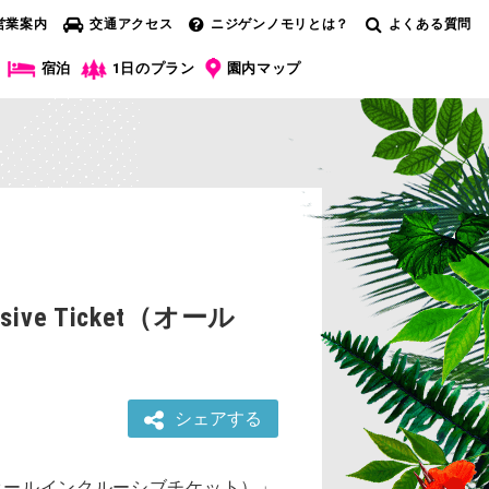
営業案内
交通アクセス
ニジゲンノモリとは？
よくある質問
宿泊
1日のプラン
園内マップ
e Ticket（オール
シェアする
et（オールインクルーシブチケット）」