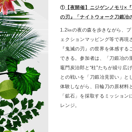
①
【夜開催】ニジゲンノモリ×
の刃』「ナイトウォーク刀鍛冶
1.2㎞の夜の森を歩きながら、
ェクションマッピング等で再現
『鬼滅の刃』の世界を体感する
できる。参加者は、「刀鍛冶の
竈門炭治郎と“柱”たちが繰り広
との戦いを「刀鍛冶見習い」と
体験しながら、日輪刀の原材料
「鉱石」を採取するミッション
レンジ。