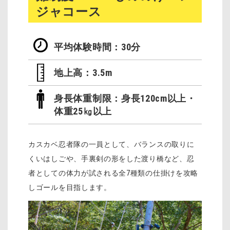
ジャコース
平均体験時間：30分
地上高：3.5m
身長体重制限：身長120cm以上・
体重25㎏以上
カスカベ忍者隊の一員として、バランスの取りに
くいはしごや、手裏剣の形をした渡り橋など、忍
者としての体力が試される全7種類の仕掛けを攻略
しゴールを目指します。