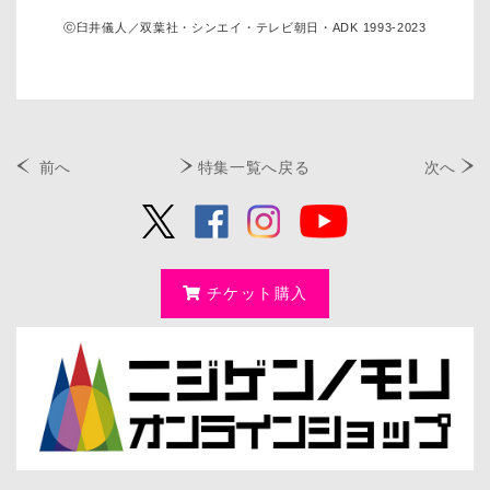
ⓒ臼井儀人／双葉社・シンエイ・テレビ朝日・ADK 1993-2023
前へ
特集一覧へ戻る
次へ
チケット購入