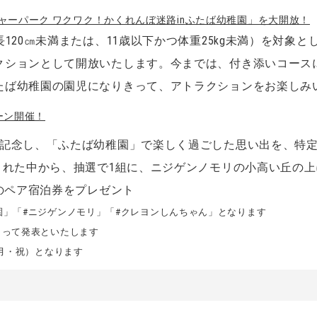
ャーパーク ワクワク！かくれんぼ迷路
in
ふたば幼稚園」を大開放！
長120㎝未満または、11歳以下かつ体重25kg未満）を対象
クションとして開放いたします。今までは、付き添いコース
たば幼稚園の園児になりきって、アトラクションをお楽しみ
ーン開催！
を記念し、「ふたば幼稚園」で楽しく過ごした思い出を、特
された中から、抽選で1組に、ニジゲンノモリの小高い丘の
でのペア宿泊券をプレゼント
園」「#ニジゲンノモリ」「#クレヨンしんちゃん」となります
もって発表といたします
（月・祝）となります