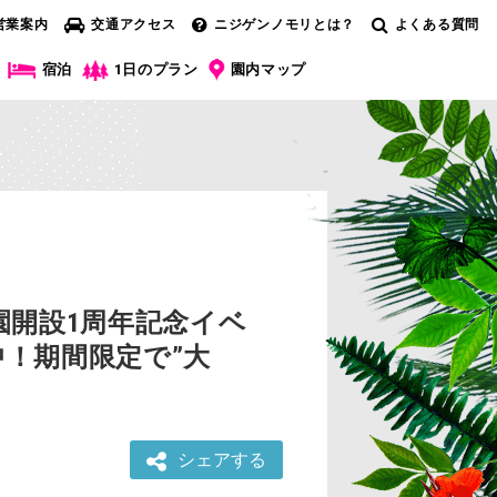
営業案内
交通アクセス
ニジゲンノモリとは？
よくある質問
宿泊
1日のプラン
園内マップ
開設1周年記念イベ
催中！期間限定で”大
シェアする