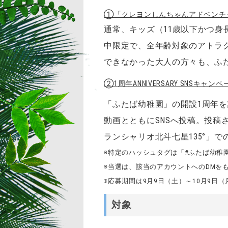
①「クレヨンしんちゃんアドベンチ
通常、キッズ（11歳以下かつ身
中限定で、全年齢対象のアトラ
できなかった大人の方々も、ふ
②
1
周年
ANNIVERSARY SNS
キャンペ
「ふたば幼稚園」の開設1周年
動画とともにSNSへ投稿。投稿
ランシャリオ北斗七星135°」
※特定のハッシュタグは「#ふたば幼稚
※当選は、該当のアカウントへのDMを
※応募期間は9月9日（土）～10月9日
対象