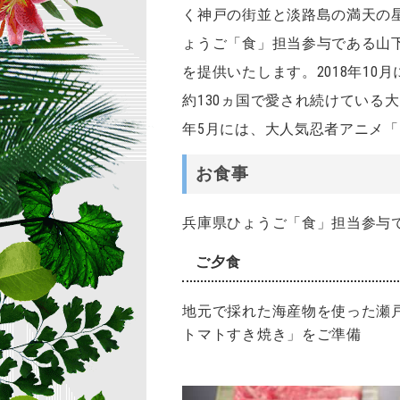
く神戸の街並と淡路島の満天の
ょうご「食」担当参与である山
を提供いたします。2018年10
約130ヵ国で愛され続けている
年5月には、大人気忍者アニメ「
お食事
兵庫県ひょうご「食」担当参与
ご夕食
地元で採れた海産物を使った瀬
トマトすき焼き」をご準備