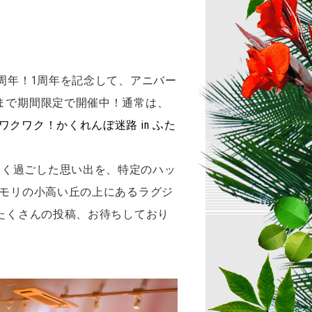
！
周年！1周年を記念して、
アニバー
（木）まで期間限定で開催中！通常は、
クワク！かくれんぼ迷路 in ふた
しく過ごした思い出を、特定のハッ
ノモリの小高い丘の上にあるラグジ
！たくさんの投稿、お待ちしており