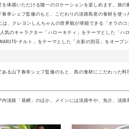
星を体感いただける随一のロケーションを楽しめます。旅の
下春幸シェフ監修のもと、こだわりの淡路島産の食材を使っ
月には、クレヨンしんちゃんの世界観が堪能できる「オラのコク
大人気のキャラクター「ハローキティ」をテーマとした「ハロー
NARUTO-ナルト」をテーマとした「火影の別荘」をオープ
である山下春幸シェフ監修のもと、島の食材にこだわった料
戸内淡路「昼網」のほか、メインには淡路牛や、魚介、淡路