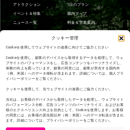
アトラクション
1日のプラン
イベント＆特集
園内マップ
ニュース一覧
料金＆営業案内
ショップ
交通アクセス
クッキー管理
フード
ニジゲンノモリとは？
Cookieを使用してウェブサイトの改善に向けてご協力ください
オンラインショップ
Cookieを使用し、顧客のデバイスから取得するデータを処理して、ウェ
宿泊
ブサイトのパフォーマンスをし、広告コンテンツをパーソナライズし、
体験の向上を図っています。顧客の同意には、顧客が所在する国内外
（例、米国）へのデータ移転が含まれます。詳細については、個人プラ
イバシーポリシーをご覧ください。
団体利用について
メディア掲載実績
クッキーを使用して、当ウェブサイトの改善にご協力ください。
チームビルディング計画
SNS
よくある質問・
法令に基づく表記
当社は、お客様のデバイスから取得したデータを処理し、ウェブサイト
のパフォーマンス分析、広告コンテンツのパーソナライズ、およびお客
お問い合わせ
会社概要
様のエクスペリエンス向上を目的として、Cookieを使用します。お客様
利用規約
の同意には、お客様の居住国以外（例：米国）へのデータ転送が含まれ
スタッフ募集
ます。詳細については、プライバシーポリシーをご覧ください。
プライバシーポリシー