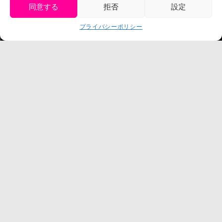
プレスリリース
同意する
拒否
設定
get tickets
プライバシーポリシー
Language
チケット購入
©臼井儀人／双葉社・シンエイ・テレビ朝日・ADK
©臼井儀人／双葉社・シンエイ・テレビ朝日・ADK 1993-2026
©岸本斉史 スコット／集英社・テレビ東京・ぴえろ
TM & © TOHO
© ARMOR PROJECT/BIRD STUDIO/SQUARE ENIX
©諫山創・講談社／「進撃の巨人」The Final Season製作委員会