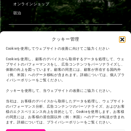
オンラインショップ
宿泊
団体利用について
メディア掲載実績
クッキー管理
チームビルディング計画
SNS
Cookieを使用してウェブサイトの改善に向けてご協力ください
よくある質問・
法令に基づく表記
Cookieを使用し、顧客のデバイスから取得するデータを処理して、ウェ
お問い合わせ
会社概要
ブサイトのパフォーマンスをし、広告コンテンツをパーソナライズし、
体験の向上を図っています。顧客の同意には、顧客が所在する国内外
利用規約
スタッフ募集
（例、米国）へのデータ移転が含まれます。詳細については、個人プラ
プライバシーポリシー
イバシーポリシーをご覧ください。
プレスリリース
クッキーを使用して、当ウェブサイトの改善にご協力ください。
当社は、お客様のデバイスから取得したデータを処理し、ウェブサイト
のパフォーマンス分析、広告コンテンツのパーソナライズ、およびお客
様のエクスペリエンス向上を目的として、Cookieを使用します。お客様
の同意には、お客様の居住国以外（例：米国）へのデータ転送が含まれ
ます。詳細については、プライバシーポリシーをご覧ください。