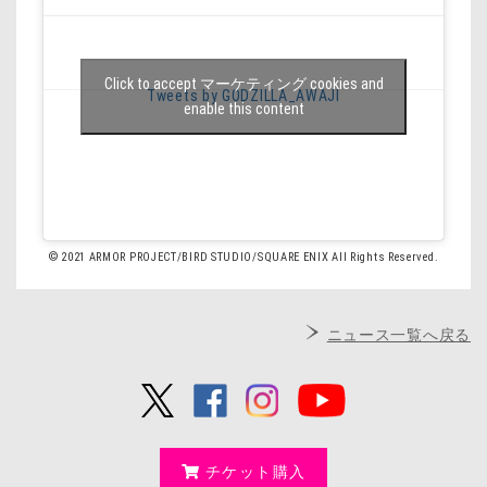
Click to accept マーケティング cookies and
Tweets by GODZILLA_AWAJI
enable this content
© 2021 ARMOR PROJECT/BIRD STUDIO/SQUARE ENIX All Rights Reserved.
ニュース一覧へ戻る
チケット購入