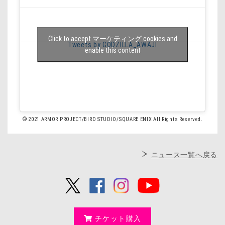
Click to accept マーケティング cookies and
Tweets by GODZILLA_AWAJI
enable this content
© 2021 ARMOR PROJECT/BIRD STUDIO/SQUARE ENIX All Rights Reserved.
ニュース一覧へ戻る
チケット購入