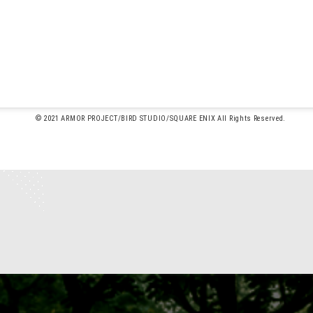
© 2021 ARMOR PROJECT/BIRD STUDIO/SQUARE ENIX All Rights Reserved.