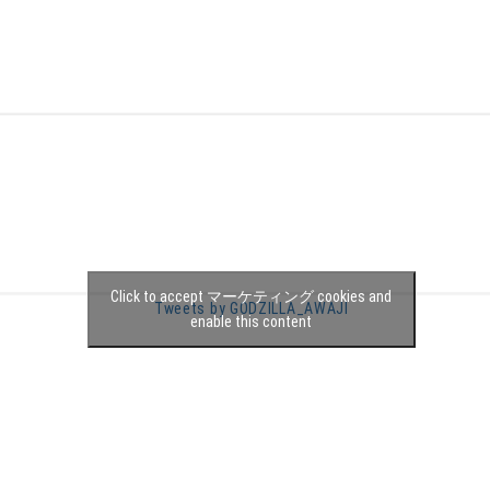
Click to accept マーケティング cookies and
Tweets by GODZILLA_AWAJI
enable this content