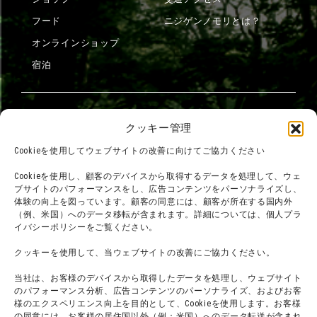
フード
ニジゲンノモリとは？
オンラインショップ
宿泊
団体利用について
メディア掲載実績
クッキー管理
チームビルディング計画
SNS
Cookieを使用してウェブサイトの改善に向けてご協力ください
よくある質問・
法令に基づく表記
Cookieを使用し、顧客のデバイスから取得するデータを処理して、ウェ
お問い合わせ
会社概要
ブサイトのパフォーマンスをし、広告コンテンツをパーソナライズし、
体験の向上を図っています。顧客の同意には、顧客が所在する国内外
利用規約
スタッフ募集
（例、米国）へのデータ移転が含まれます。詳細については、個人プラ
プライバシーポリシー
イバシーポリシーをご覧ください。
プレスリリース
クッキーを使用して、当ウェブサイトの改善にご協力ください。
当社は、お客様のデバイスから取得したデータを処理し、ウェブサイト
のパフォーマンス分析、広告コンテンツのパーソナライズ、およびお客
様のエクスペリエンス向上を目的として、Cookieを使用します。お客様
の同意には、お客様の居住国以外（例：米国）へのデータ転送が含まれ