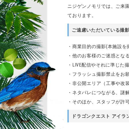
ニジゲンノモリでは、ご来
ております。
ご遠慮いただいている撮
・商業目的の撮影(本施設を
・他のお客様のご迷惑とな
・LIVE配信やそれに準じた
・フラッシュ撮影禁止をお
・非公開エリア（工事や改
・ネタバレにつながる、謎
・そのほか、スタッフが許
ドラゴンクエスト アイラ