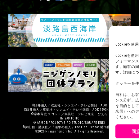
Cookie
Cookie
フォーマン
す。顧客の
す。詳細に
クッキーを
当社は、お
ンス分析、
を目的として
©臼井儀人／双葉社・シンエイ・テレビ朝日・ADK
©臼井儀人／双葉社・シンエイ・テレビ朝日・ADK 1993-2026
米国）への
©岸本斉史 スコット／集英社・テレビ東京・ぴえろ
ください。
TM & © TOHO
© ARMOR PROJECT/BIRD STUDIO/SQUARE ENIX
©諫山創・講談社／「進撃の巨人」The Final Season製作委員会
同
©2026 Nijigennomori Inc. All Rights Reserved.