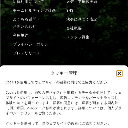
団体利用について
メディア掲載実績
チームビルディング計画
SNS
よくある質問・
法令に基づく表記
お問い合わせ
会社概要
利用規約
スタッフ募集
プライバシーポリシー
プレスリリース
クッキー管理
Cookieを使用してウェブサイトの改善に向けてご協力ください
Cookieを使用し、顧客のデバイスから取得するデータを処理して、ウェ
ブサイトのパフォーマンスをし、広告コンテンツをパーソナライズし、
体験の向上を図っています。顧客の同意には、顧客が所在する国内外
（例、米国）へのデータ移転が含まれます。詳細については、個人プラ
イバシーポリシーをご覧ください。
クッキーを使用して、当ウェブサイトの改善にご協力ください。