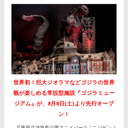
世界初！
巨大ジオラマなどゴジラの世界
観が楽しめる常設型施設
『ゴジラミュー
ジアム』が、8月8日(土)より先行オープ
ン！
兵庫県立淡路島公園アニメパーク「ニジゲンノ