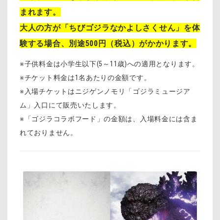
まれます。
大人の方が「ちびゴジラなかよしさくせん」を体
験する場合、別途
500
円（税込）がかかります。
※子供料金は小学生以下
(5
～
11
歳
)への
適用となります。
※チケット料金は1名あたりの金額です。
※入場チケットはニジゲンノモリ「ゴジラミュージア
ム」入口にて販売いたします。
※「ゴジラコラボフード」の金額は、入場料金には含ま
れておりません。