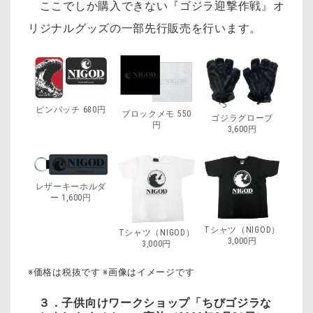
ここでしか購入できない『ゴジラ迎撃作戦』オ
リジナルグッズの一部先行販売を行います。
ピンバッチ 680円
ブロックメモ 550
ゴジラグローブ
円
3,600円
レザーキーホルダ
ー 1,600円
Tシャツ（NIGOD）
Tシャツ（NIGOD）
3,000円
3,000円
※価格は税抜です ※画像はイメージです
３．子供向けワークショップ「
ちびゴジラな