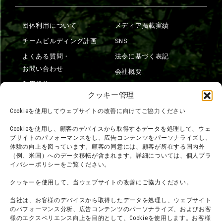
団体利用について
メディア掲載実績
チームビルディング計画
SNS
よくある質問・
法令に基づく表記
お問い合わせ
会社概要
利用規約
スタッフ募集
クッキー管理
プライバシーポリシー
Cookieを使用してウェブサイトの改善に向けてご協力ください
プレスリリース
Cookieを使用し、顧客のデバイスから取得するデータを処理して、ウェ
ブサイトのパフォーマンスをし、広告コンテンツをパーソナライズし、
体験の向上を図っています。顧客の同意には、顧客が所在する国内外
（例、米国）へのデータ移転が含まれます。詳細については、個人プラ
イバシーポリシーをご覧ください。
クッキーを使用して、当ウェブサイトの改善にご協力ください。
当社は、お客様のデバイスから取得したデータを処理し、ウェブサイト
のパフォーマンス分析、広告コンテンツのパーソナライズ、およびお客
様のエクスペリエンス向上を目的として、Cookieを使用します。お客様