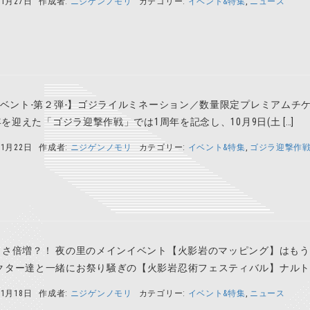
11月27日
作成者:
ニジゲンノモリ
カテゴリー:
イベント&特集
,
ニュース
ベント-第２弾-】ゴジライルミネーション／数量限定プレミアムチケット
周年を迎えた「ゴジラ迎撃作戦」では1周年を記念し、10月9日(土 […]
11月22日
作成者:
ニジゲンノモリ
カテゴリー:
イベント&特集
,
ゴジラ迎撃作
しさ倍増？！ 夜の里のメインイベント【火影岩のマッピング】はも
クター達と一緒にお祭り騒ぎの【火影岩忍術フェスティバル】ナルトの
11月18日
作成者:
ニジゲンノモリ
カテゴリー:
イベント&特集
,
ニュース