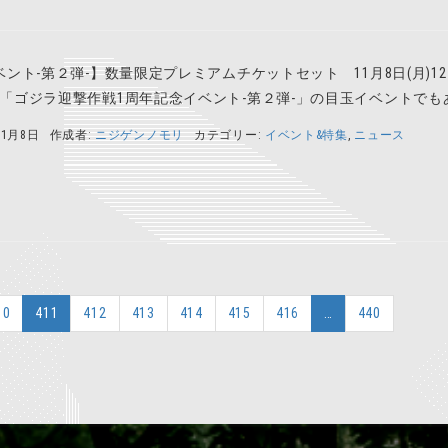
ント-第２弾-】数量限定プレミアムチケットセット 11月8日(月)12：
「ゴジラ迎撃作戦1周年記念イベント-第２弾-」の目玉イベントでもある
11月8日
作成者:
ニジゲンノモリ
カテゴリー:
イベント&特集
,
ニュース
10
411
412
413
414
415
416
…
440