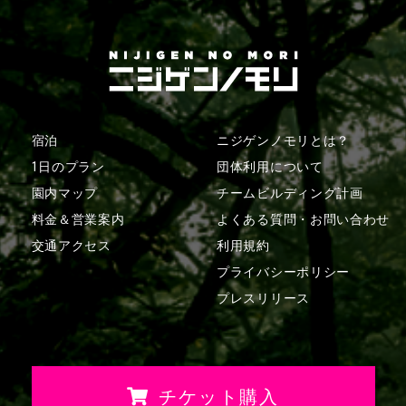
宿泊
ニジゲンノモリとは？
1日のプラン
団体利用について
園内マップ
チームビルディング計画
料金＆営業案内
よくある質問・
お問い合わせ
交通アクセス
利用規約
プライバシーポリシー
プレスリリース
チケット購入