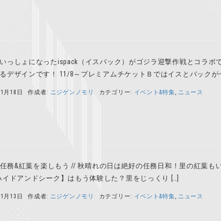
いっしょになったispack（イスパック）がゴジラ迎撃作戦とコラボ
るデザインです！ 11/8～プレミアムチケットＢではイスとバックが一
11月18日
作成者:
ニジゲンノモリ
カテゴリー:
イベント&特集
,
ニュース
里で任務&紅葉を楽しもう // 秋晴れの日は絶好の任務日和！里の紅葉
ハイドアンドシーク】はもう体験した？里をじっくり […]
11月13日
作成者:
ニジゲンノモリ
カテゴリー:
イベント&特集
,
ニュース