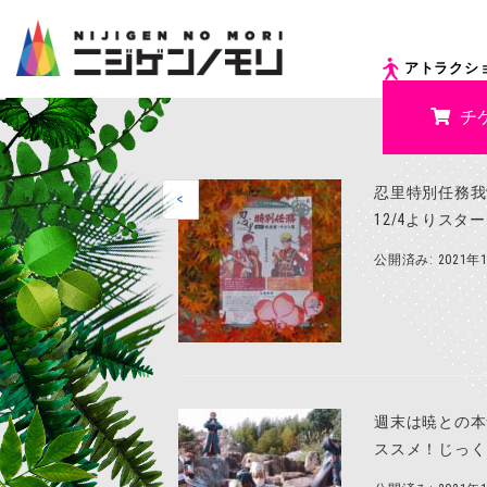
アトラクシ
チ
忍里特別任務我
<
12/4よりス
公開済み: 2021年
週末は暁との本
ススメ！じっく