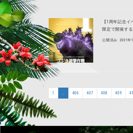
【1周年記念イベ
限定で開催する
公開済み: 2021年
1
…
406
407
408
409
4