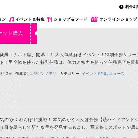
料金&
ョン
イベント＆特集
ショップ＆フード
オンラインショップ
ケット購入
愛羅・ナルト篇、開幕！！ 大人気謎解きイベント！特別任務シリー
タート！里全体を使った特別任務は、体力と知力を使って任務完了を目指
12月2日
作成者:
ニジゲンノモリ
カテゴリー:
イベント&特集
,
ニュース
気の’かくれんぼ’に挑戦！ 本気のかくれんぼ任務【暁ハイドアンド
り目を凝らして新たな里を発見するもよし、写真映えスポットで思い出