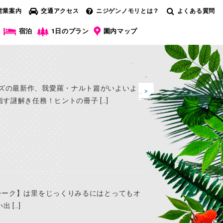
営業案内
交通アクセス
ニジゲンノモリとは？
よくある質問
宿泊
1日のプラン
園内マップ
ズの最新作、我愛羅・ナルト篇がいよいよ
>
す謎解き任務！ヒントの冊子 […]
シーク】は里をじっくりみるにはとってもオ
 […]