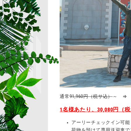
通常
91,960円（税サ込）
～ ⇒ 
1名様あたり、30,080円（
アーリーチェックイン可能
荷物を預けて専用送迎車で