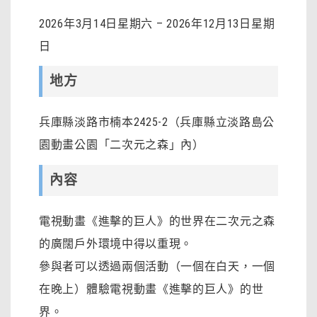
2026年3月14日星期六 – 2026年12月13日星期
日
地方
兵庫縣淡路市楠本2425-2（兵庫縣立淡路島公
園動畫公園「二次元之森」內）
內容
電視動畫《進擊的巨人》的世界在二次元之森
的廣闊戶外環境中得以重現。
參與者可以透過兩個活動（一個在白天，一個
在晚上）體驗電視動畫《進擊的巨人》的世
界。