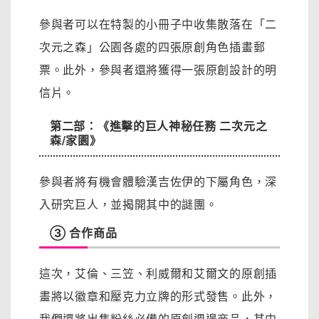
參與者可以在特製的小冊子中收集散落在「二
次元之森」公園各處的四張原創角色插畫郵
票。此外，參與者還將獲得一張原創設計的明
信片。
第二部：《進擊的巨人神秘任務 二次元之
森/家園》
參與者將有機會體驗漢吉佐伊的下屬角色，深
入研究巨人，並揭開其中的謎團。
③ 合作商品
這次，艾倫、三笠、利威爾和艾爾文的原創插
畫將以徽章和壓克力立牌的形式發售。此外，