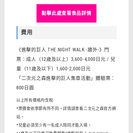
點擊此處查看食品詳情
費用
《進擊的巨人 THE NIGHT WALK -牆外-》門
票：成人（12歲及以上）3,600-4,000日元 / 兒
童（11歲及以下）1,600-2,000日元
「二次元之森進擊的巨人集章活動」體驗票：
800日圓
以上所有價格均含稅
*票價會依季節有所不同。詳情請查看二次元之森官方網
站。
*兒童必須至少有一名成人陪同才能入場。