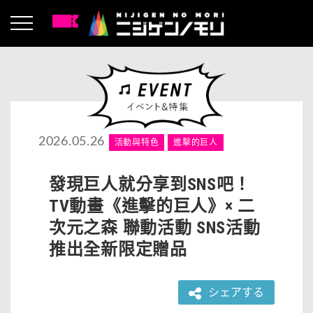
2026.05.26
活動與特色
進擊的巨人
發現巨人就分享到SNS吧！
TV動畫《進擊的巨人》× 二
次元之森 聯動活動 SNS活動
推出全新限定贈品
シェアする