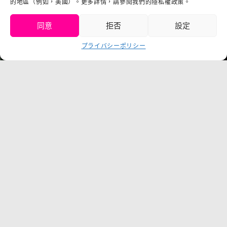
的地區（例如，美國）。更多詳情，請參閱我們的隱私權政策。
プresuririsu
同意
拒否
設定
取得門票
プライバシーポリシー
Language
チケット購入
©臼井儀人／雙葉社・SHIN-EI・朝日電視台・ADK
©莊井儀人／雙葉社・シンエイ・テreneビ朝日・ADK 1993-2026
©岸本斉史 sukotto／集英社・テreneビ東京・ぴえろ
TM & © TOHO
© ARMOR PROJECT/BIRD STUDIO/SQUARE ENIX