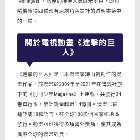
“#shingeki”，然後向接待人員展示屏幕，即可
隨機獲得四種印有原創角色設計的透明書籤中
的一種。
關於電視動畫《進擊的巨
人》
《進擊的巨人》是日本漫畫家諫山創創作的漫
畫作品。該漫畫於2009年至2021年在講談社旗
下的《別冊少年Magazine》上連載，共發行34
卷單行本，累計銷量超過1.4億冊。漫畫已被
翻譯成18種語言，在全球180多個國家和地區
發行。動畫版也獲得多項海外獎項，使其成為
風靡全球的漫畫經典。