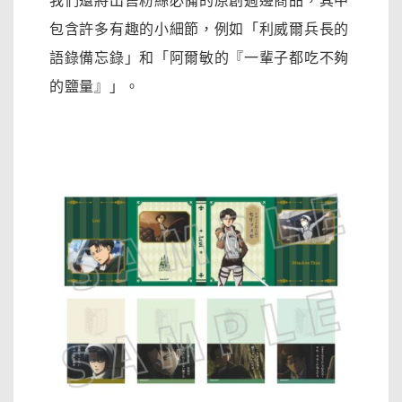
我們還將出售粉絲必備的原創週邊商品，其中
包含許多有趣的小細節，例如「利威爾兵長的
語錄備忘錄」和「阿爾敏的『一輩子都吃不夠
的鹽量』」。