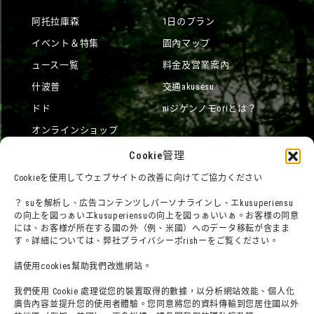
阿托拉庫森
1日のプラン
イベント＆特集
園內マップ
ュース一覧
料金及営業案內
什波普
交通akusesu
ドド
niジゲンノモoriとは？
オンラインショップ
宿泊
Cookie管理
Cookieを使用してウェブサイトの改善に向けてご協力ください
？ suを解析し、広告コンテンツしパーソナラインし、エkusuperiensu
団體利用について
メディア掲載実績
の向上を図っぁいエkusuperiensuの向上を図っぁいいぁ。お客様の同意
チームビルディングプラン
社群網路
には、お客様が所在する國の外（例、米國）へのデータ移転が含まま
す。詳細については、弊社プライバシーポrishーをご覧ください。
よくある質問・
法令に基づく表記
請使用cookies幫助我們改進網站。
お問い合わせ
會社概要
利用規約
我們使用 Cookie 處理從您的裝置取得的數據，以分析網站效能、個人化
sutafu招募集
廣告內容並提升您的使用者體驗。您同意將您的資料傳輸到您居住國以外
プライバシーポrisiー