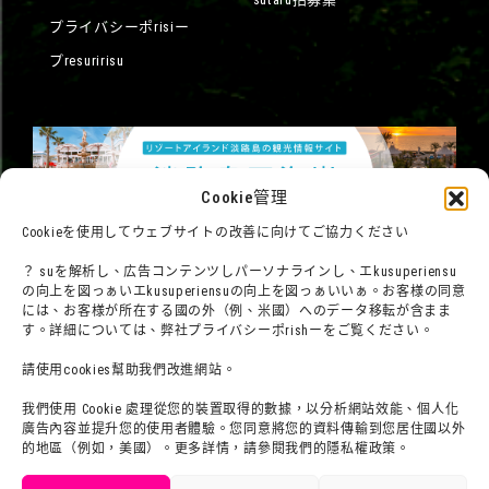
プライバシーポrisiー
プresuririsu
Cookie管理
Cookieを使用してウェブサイトの改善に向けてご協力ください
？ suを解析し、広告コンテンツしパーソナラインし、エkusuperiensu
の向上を図っぁいエkusuperiensuの向上を図っぁいいぁ。お客様の同意
には、お客様が所在する國の外（例、米國）へのデータ移転が含まま
す。詳細については、弊社プライバシーポrishーをご覧ください。
請使用cookies幫助我們改進網站。
我們使用 Cookie 處理從您的裝置取得的數據，以分析網站效能、個人化
廣告內容並提升您的使用者體驗。您同意將您的資料傳輸到您居住國以外
©臼井儀人／雙葉社・SHIN-EI・朝日電視台・ADK
的地區（例如，美國）。更多詳情，請參閱我們的隱私權政策。
©莊井儀人／雙葉社・シンエイ・テreneビ朝日・ADK 1993-2026
©岸本斉史 sukotto／集英社・テreneビ東京・ぴえろ