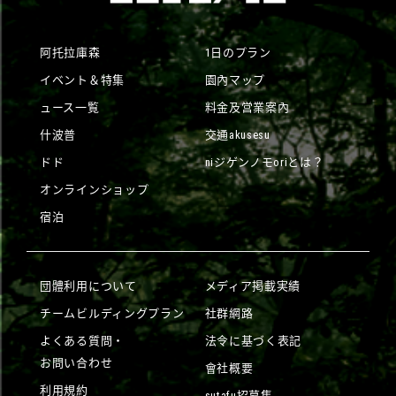
阿托拉庫森
1日のプラン
イベント＆特集
園內マップ
ュース一覧
料金及営業案內
什波普
交通akusesu
ドド
niジゲンノモoriとは？
オンラインショップ
宿泊
団體利用について
メディア掲載実績
チームビルディングプラン
社群網路
よくある質問・
法令に基づく表記
お問い合わせ
會社概要
利用規約
sutafu招募集