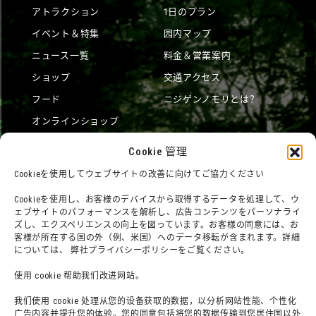
アトラクション
1日のプラン
イベント＆特集
园内マップ
ニュース一覧
料金＆営業案内
ショップ
交通アクセス
フード
ニジゲンノモリとは？
オンラインショップ
宿泊
Cookie 管理
Cookieを使用してウェブサイトの改善に向けてご協力ください
団体利用について
メディア掲載実績
Cookieを使用し、お客様のデバイスから取得するデータを処理して、ウ
ェブサイトのパフォーマンスを解析し、広告コンテンツをパーソナライ
チームビルディングプラン
SNS
ズし、エクスペリエンスの向上を図っています。お客様の同意には、お
客様が所在する国の外（例、米国）へのデータ移転が含まれます。詳細
よくある質問・問題
法令に基づく表記
については、 弊社プライバシーポリシーをご覧ください。
お問い合わせ
会社概要
使用 cookie 帮助我们改进网站。
利用規約
スタッフ募集
我们使用 cookie 处理从您的设备获取的数据，以分析网站性能、个性化
プライバシーポリシー
广告内容并提升您的体验。您的同意包括将您的数据传输到您居住国以外