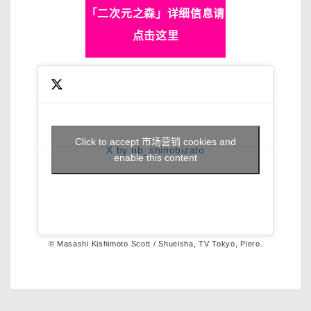
「二次元之森」详细信息请
点击这里
Click to accept 市场营销 cookies and
X by nb_shinobizato
enable this content
© Masashi Kishimoto Scott / Shueisha, TV Tokyo, Piero.