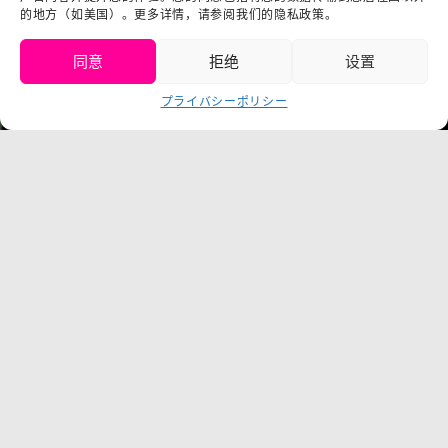
プレスリリース（プレスリリ
的地方（如美国）。更多详情，请参阅我们的隐私政策。
ース
同意
拒绝
设置
获取门票
プライバシーポリシー
Language
チケット购入
©臼井仪人／双叶社・SHIN-EI・朝日电视台・ADK
©臼井儀人／雙葉社・シンエイ・テレビ朝日・ADK 1993-2026
©岸本斉史 スコット／集英社・テレビ東京・ぴえろ
TM & © TOHO
© ARMOR PROJECT/BIRD STUDIO/SQUARE ENIX