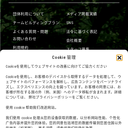
団体利用について
メディア掲載実績
チームビルディングプラン
SNS
よくある質問・問題
法令に基づく表記
お問い合わせ
会社概要
利用規約
スタッフ募集
プライバシーポリシー
Cookie 管理
プレスリリース（プレスリリ
Cookieを使用してウェブサイトの改善に向けてご協力ください
ース
Cookieを使用し、お客様のデバイスから取得するデータを処理して、ウ
ェブサイトのパフォーマンスを解析し、広告コンテンツをパーソナライ
ズし、エクスペリエンスの向上を図っています。お客様の同意には、お
客様が所在する国の外（例、米国）へのデータ移転が含まれます。詳細
については、 弊社プライバシーポリシーをご覧ください。
使用 cookie 帮助我们改进网站。
我们使用 cookie 处理从您的设备获取的数据，以分析网站性能、个性化
广告内容并提升您的体验。您的同意包括将您的数据传输到您居住国以外