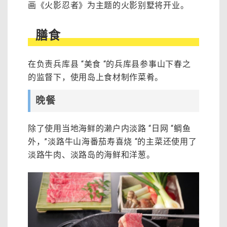
画《火影忍者》为主题的火影别墅将开业。
膳食
在负责兵库县 “美食 “的兵库县参事山下春之
的监督下，使用岛上食材制作菜肴。
晚餐
除了使用当地海鲜的濑户内淡路 “日网 “鲷鱼
外，”淡路牛山海番茄寿喜烧 “的主菜还使用了
淡路牛肉、淡路岛的海鲜和洋葱。