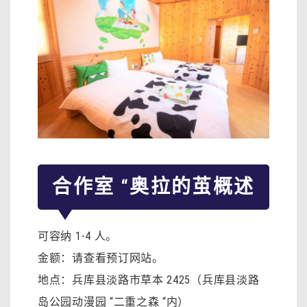
合作室 “奥拉的茧
概述
可容纳 1-4 人。
金额：请查看预订网站。
地点：兵库县淡路市草本 2425（兵库县淡路
岛公园动漫园 “二重之森 “内）