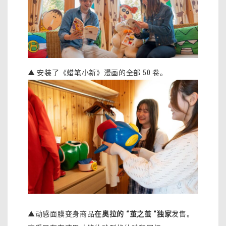
▲ 安装了《蜡笔小新》漫画的全部 50 卷。
▲动感面膜变身商品
在奥拉的 “茧之茧 “独家
发售。