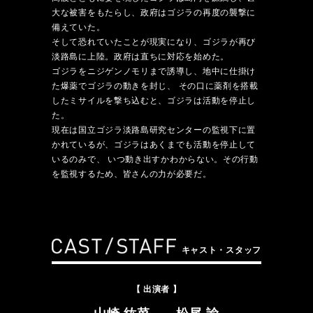
大な被害をもたらし、政府はゴジラの再度の襲撃に
備えていた。
そして恐れていたことが現実になり、ゴジラが再び
淡路島に上陸。政府は直ちに対応を始めた。
ゴジラをニジゲンノモリまで誘導し、地中に仕掛け
た爆薬でゴジラの動きを封じ、
その口に薬剤を搭載
したミサイルを撃ち込むと、ゴジラは活動を停止し
た。
現在は国立ゴジラ淡路島研究センターの監視下に置
かれているが、ゴジラはあくまでも活動を停止して
いるのみで、
いつ動き出すかわからない。その行動
を監視するため、皆さんの力が必要だ。
キャスト・スタッフ
【 出演者 】