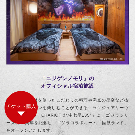
「ニジゲンノモリ」の
オフィシャル宿泊施設
淡路島産の食材を使ったこだわりの料理や満点の星空など抜
チケット購入
群のロケーションを楽しむことができる、ラグジュアリーヴ
ィラ「GRAND CHARIOT 北斗七星135°」に、ゴジラシリ
ーズの70周年を記念し、ゴジラコラボルーム「怪獣ランド」
をオープンいたします。