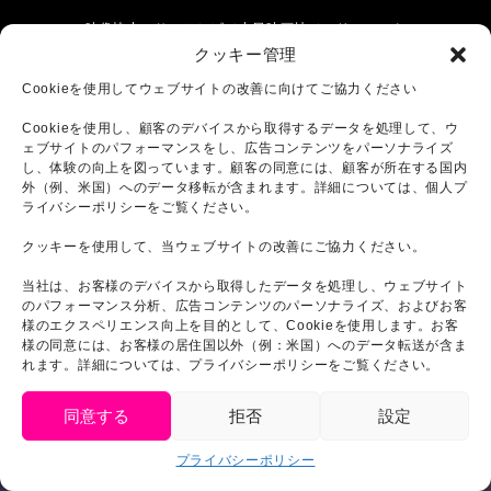
映像協力：サンテレビ／中日映画社／ハリマニック
ス
クッキー管理
Cookieを使用してウェブサイトの改善に向けてご協力ください
【 協力 】
Cookieを使用し、顧客のデバイスから取得するデータを処理して、ウ
ェブサイトのパフォーマンスをし、広告コンテンツをパーソナライズ
淡路島フィルムオフィス／神戸フィルムオフィス／
し、体験の向上を図っています。顧客の同意には、顧客が所在する国内
伊弉諾神宮
外（例、米国）へのデータ移転が含まれます。詳細については、個人プ
淡路市／淡路島岩屋漁業協同組合／本州四国連絡高
ライバシーポリシーをご覧ください。
速道路/ホテルサンルートソプラ神戸
東映東京撮影所／特撮研究所／三和映材社／日本照
クッキーを使用して、当ウェブサイトの改善にご協力ください。
明/サンズ デコール/白組/alphaliez
当社は、お客様のデバイスから取得したデータを処理し、ウェブサイト
AURA／中日映画社／ODEN STUDIO／DI
のパフォーマンス分析、広告コンテンツのパーソナライズ、およびお客
FACTORY／岡田 佳樹/山崎 友一朗
様のエクスペリエンス向上を目的として、Cookieを使用します。お客
東京現像所／東宝映像美術／東宝ミュージック
様の同意には、お客様の居住国以外（例：米国）へのデータ転送が含ま
東宝スタジオ／東宝スタジオサービス／東宝ポスト
れます。詳細については、プライバシーポリシーをご覧ください。
プロダクションセンター
同意する
拒否
設定
制作プロダクション：シネバザール
プライバシーポリシー
日本語
製作：ニジゲンノモリ 東宝