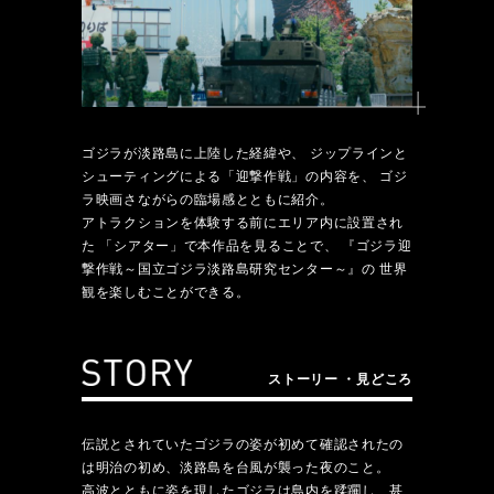
ゴジラが淡路島に上陸した経緯や、
ジップラインと
シューティングによる「迎撃作戦」の内容を、
ゴジ
ラ映画さながらの臨場感とともに紹介。
アトラクションを体験する前にエリア内に設置され
た
「シアター」で本作品を見ることで、
『ゴジラ迎
撃作戦～国立ゴジラ淡路島研究センター～』の
世界
観を楽しむことができる。
ストーリー ・見どころ
伝説とされていたゴジラの姿が初めて確認されたの
は明治の初め、淡路島を台風が襲った夜のこと。
高波とともに姿を現したゴジラは島内を蹂躙し、甚