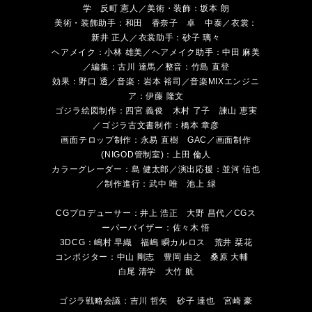
学 反町 憲人／美術・装飾：坂本 朗
美術・装飾助手：和田 香奈子 卓 中泰／衣裳：
新井 正人／衣裳助手：砂子 璃々
ヘアメイク：小林 雄美／ヘアメイク助手：中田 麻美
／編集：古川 達馬／整音：竹島 直登
効果：野口 透／音楽：岩本 裕司／音楽MIXエンジニ
ア：伊藤 隆文
ゴジラ絵図制作：四宮 義俊 木村 了子 諫山 恵実
／ゴジラ古文書制作：橋本 章彦
画面テロップ制作：永易 直樹 GAC／画面制作
(NIGOD管制室)：上田 倫人
カラーグレーダー：島 健太郎／演出応援：並河 信也
／制作進行：武中 唯 池上 緑
CGプロデューサー：井上 浩正 大野 昌代／CGス
ーパーバイザー：佐々木 悟
3DCG：嶋村 早織 福嶋 瞬カルロス 荒井 栞花
コンポジター：中山 剛志 豊岡 由之 桑原 大輔
白尾 清学 大竹 航
ゴジラ戦略会議：吉川 哲矢 砂子 達也 宮崎 豪