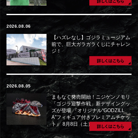
2026.08.06
【ハズレなし】ゴジラミュージアム
前で、巨大ガラガラくじにチャレン
ジ！
2026.08.05
まもなく発売開始！ニジゲンノモリ
「ゴジラ迎撃作戦」新デザイングッ
ズが登場 『オリジナル“GODZILL
A”フィギュア付きプレミアムチケッ
ト』 8月8日（土）より新登場！