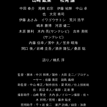
山崎 紘菜 松尾 諭
中田 春介 尾崎 右宗 伊藤 祐輝 中山 卓
也 大宮 将司
伊藤 あさみ イワゴウサトシ 荒川 浩平
嶋本 勝博 河原 健二
木原 勝利 木内 亮(サンテレビ) 吉本 美咲
(サンテレビ)
内藤 信幸／濱中 太／笠井 晴海
関口 衡／岩﨑 圭吾／酒井 隆弘／桑原 聡
語り／橋爪 淳
監督・脚本：中川 和博／製作：大田 圭二／プロデュ
ーサー：佐藤 善宏 副島 義樹
助監督：中山 権正／制作担当：梁 民柱／仕上技術統
括：渡辺 卓人／撮影：足達 豊
撮影助手：山崎 聖史 大内 歩／ドローン撮影：佐々
木 邦明／照明：藤井 聡史
照明助手：千々岩 俊二 瀬戸 詩織／録音：加唐