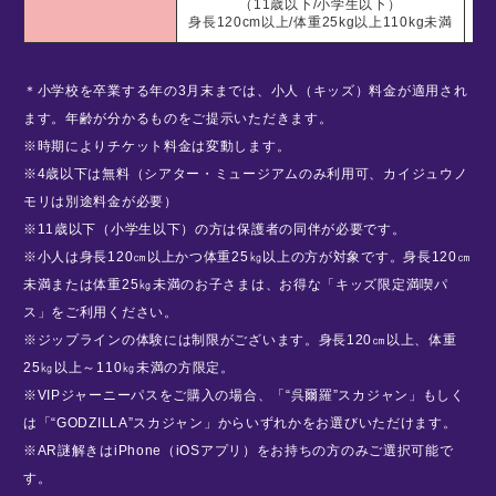
2
（11歳以下/小学生以下）
身長120cm以上/体重25kg以上110kg未満
＊小学校を卒業する年の3月末までは、小人（キッズ）料金が適用され
ます。年齢が分かるものをご提示いただきます。
※時期によりチケット料金は変動します。
※4歳以下は無料（シアター・ミュージアムのみ利用可、カイジュウノ
モリは別途料金が必要）
※11歳以下（小学生以下）の方は保護者の同伴が必要です。
※小人は身長120㎝以上かつ体重25㎏以上の方が対象です。身長120㎝
未満または体重25㎏未満のお子さまは、お得な「キッズ限定満喫パ
ス」をご利用ください。
※ジップラインの体験には制限がございます。身長120㎝以上、体重
25㎏以上～110㎏未満の方限定。
※VIPジャーニーパスをご購入の場合、「“呉爾羅”スカジャン」もしく
は「“GODZILLA”スカジャン」からいずれかをお選びいただけます。
※AR謎解きはiPhone（iOSアプリ）をお持ちの方のみご選択可能で
す。